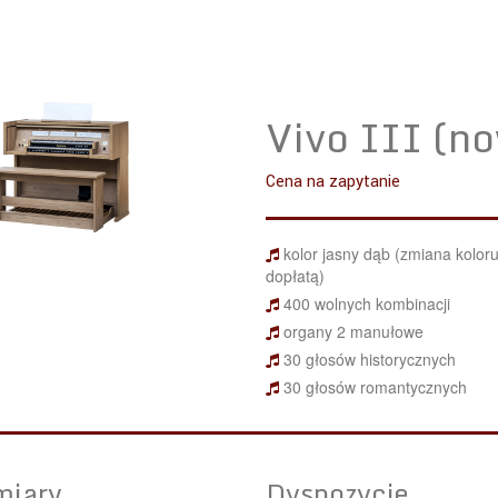
Vivo III (n
Cena na zapytanie
kolor jasny dąb (zmiana kolor
dopłatą)
400 wolnych kombinacji
organy 2 manułowe
30 głosów historycznych
30 głosów romantycznych
iary
Dyspozycje