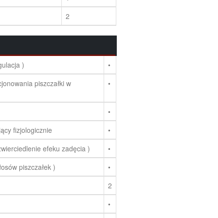
2
ulacja )
•
jonowania piszczałki w
•
•
ący fizjologicznie
•
ierciedlenie efeku zadęcia )
•
łosów piszczałek )
•
2
•