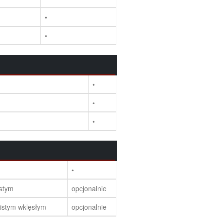
•
•
•
•
•
•
istym
opcjonalnie
nistym wklęsłym
opcjonalnie