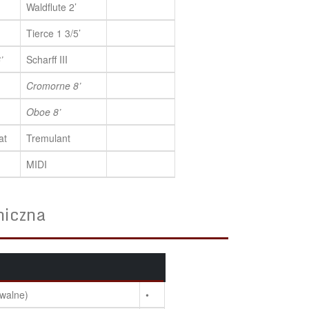
Waldflute 2’
Tierce 1 3/5’
’
Scharff III
Cromorne 8’
Oboe 8’
at
Tremulant
MIDI
niczna
walne)
•