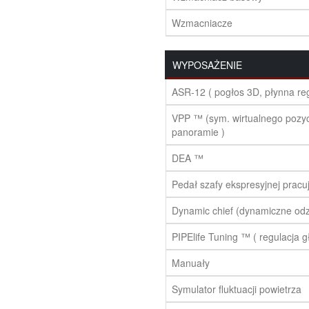
Wzmacniacze
WYPOSAŻENIE
ASR-12 ( pogłos 3D, płynna reg
VPP ™ (sym. wirtualnego pozyc
panoramie )
DEA ™
Pedał szafy ekspresyjnej pracuj
Dynamic chief (dynamiczne odzw
PIPElife Tuning ™ ( regulacja g
Manuały
Symulator fluktuacji powietrza