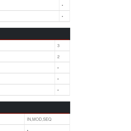
•
•
3
2
•
•
•
IN,MOD,SEQ
•