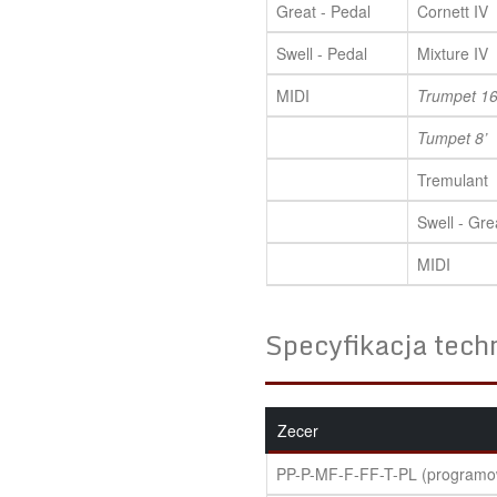
Great - Pedal
Cornett IV
Swell - Pedal
Mixture IV
MIDI
Trumpet 16
Tumpet 8’
Tremulant
Swell - Gre
MIDI
Specyfikacja tech
Zecer
PP-P-MF-F-FF-T-PL (programo