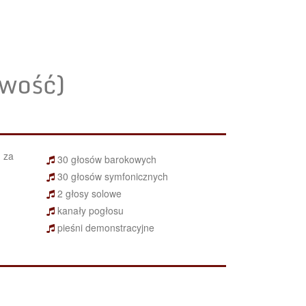
owość)
u za
30 głosów barokowych
30 głosów symfonicznych
2 głosy solowe
kanały pogłosu
pieśni demonstracyjne