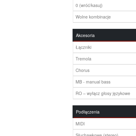
0 (wróć/kasuj)
Wolne kombinacje
Akcesoria
Łączniki
Tremola
Chorus
MB - manual bass
RO – wyłącz głosy językowe
Podłączenia
MIDI
Słuchawkowe (stereo)