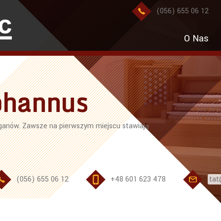
(056) 655 06 12
O Nas
ohannus
ganów. Zawsze na pierwszym miejscu stawiają
(056) 655 06 12
+48 601 623 478
tat