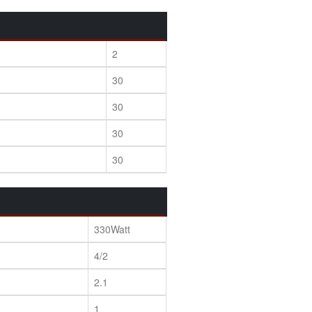
2
30
30
30
30
330Watt
4/2
2.1
1