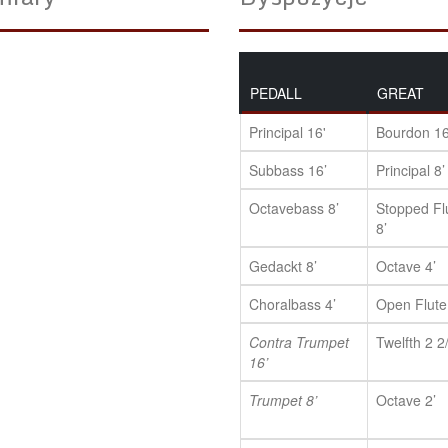
PEDALL
GREAT
Principal 16'
Bourdon 16
Subbass 16’
Principal 8’
Octavebass 8’
Stopped Fl
8’
Gedackt 8’
Octave 4’
Choralbass 4’
Open Flute
Contra Trumpet
Twelfth 2 2
16’
Trumpet 8’
Octave 2’