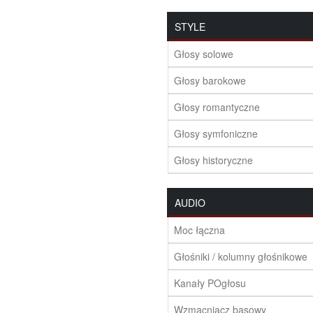
STYLE
Głosy solowe
Głosy barokowe
Głosy romantyczne
Głosy symfoniczne
Głosy historyczne
AUDIO
Moc łączna
Głośniki / kolumny głośnikowe
Kanały POgłosu
Wzmacniacz basowy