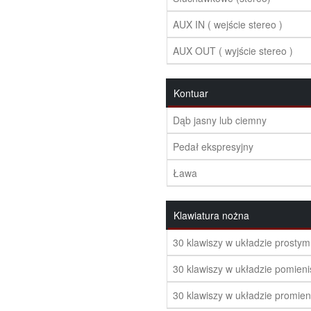
AUX IN ( wejście stereo )
AUX OUT ( wyjście stereo )
Kontuar
Dąb jasny lub ciemny
Pedał ekspresyjny
Ława
Klawiatura nożna
30 klawiszy w układzie prostym
30 klawiszy w układzie pomien
30 klawiszy w układzie promie