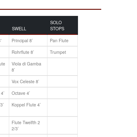
SOLO
SWELL
STOPS
'
Principal 8’
Pan Flute
Rohrflute 8’
Trumpet
ute
Viola di Gamba
8’
Vox Celeste 8’
 4’
Octave 4’
/3’
Koppel Flute 4’
Flute Twelfth 2
2/3’