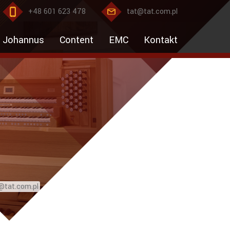
+48 601 623 478
tat@tat.com.pl
Johannus
Content
EMC
Kontakt
@tat.com.pl