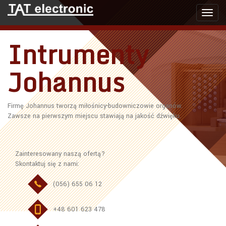
Toggl
navig
Intrumenty
Johannus
Firmę Johannus tworzą miłośnicy-budowniczowie organów.
Zawsze na pierwszym miejscu stawiają na jakość dźwięku.
Zainteresowany naszą ofertą?
Skontaktuj się z nami:
(056) 655 06 12
+48 601 623 478