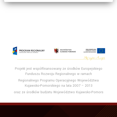
Projekt jest współfinansowany ze środków Europejskiego
Funduszu Rozwoju Regionalnego w ramach
Regionalnego Programu Operacyjnego Województwa
Kujawsko-Pomorskiego na lata 2007 – 2013
oraz ze środków budżetu Województwo Kujawsko-Pomors