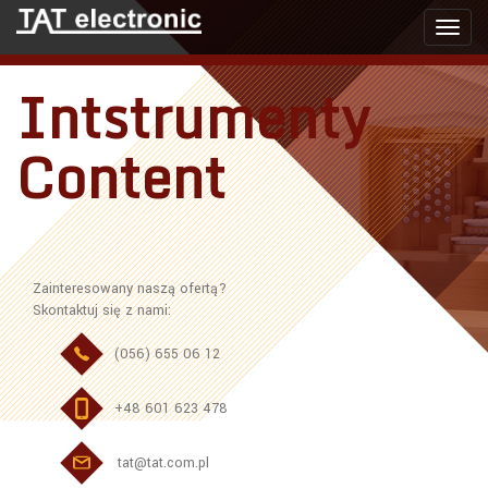
Toggl
navig
Intstrumenty
Content
Zainteresowany naszą ofertą?
Skontaktuj się z nami:
(056) 655 06 12
+48 601 623 478
tat@tat.com.pl