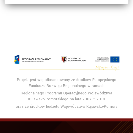
Projekt jest współfinansowany ze środków Europejskiego
Funduszu Rozwoju Regionalnego w ramach
Regionalnego Programu Operacyjnego Województwa
Kujawsko-Pomorskiego na lata 2007 – 2013
oraz ze środków budżetu Województwo Kujawsko-Pomors