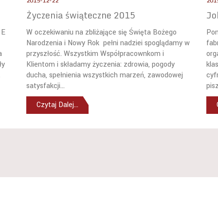
2015-12-22
201
Życzenia świąteczne 2015
Jo
 E
W oczekiwaniu na zbliżające się Święta Bożego
Pon
Narodzenia i Nowy Rok pełni nadziei spoglądamy w
fab
a
przyszłość. Wszystkim Współpracownkom i
org
ły
Klientom i składamy życzenia: zdrowia, pogody
kla
.
ducha, spełnienia wszystkich marzeń, zawodowej
cyf
satysfakcji...
pis
Czytaj Dalej...