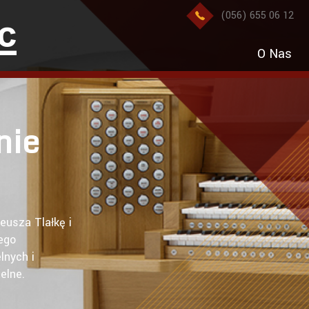
(056) 655 06 12
O Nas
nie
eusza Tlałkę i
ego
lnych i
elne.