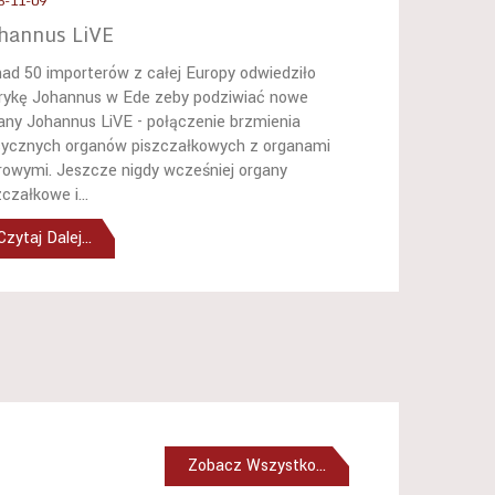
5-11-09
hannus LiVE
ad 50 importerów z całej Europy odwiedziło
rykę Johannus w Ede zeby podziwiać nowe
any Johannus LiVE - połączenie brzmienia
sycznych organów piszczałkowych z organami
rowymi. Jeszcze nigdy wcześniej organy
zczałkowe i...
Czytaj Dalej...
Zobacz Wszystko...