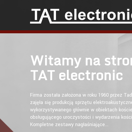
Witamy na stro
TAT electronic
Firma została założona w roku 1960 przez Tad
zajęła się produkcją sprzętu elektroakustyczn
wykorzystywanego głównie w obiektach koście
obsługującego uroczystości i wydarzenia kości
Kompletne zestawy nagłaśniające...