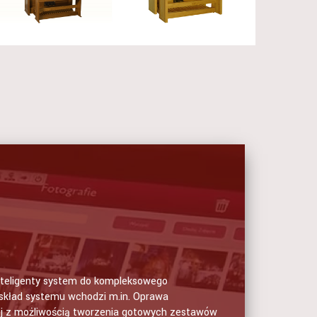
inteligenty system do kompleksowego
skład systemu wchodzi m.in. Oprawa
j z możliwością tworzenia gotowych zestawów