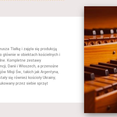
sza Tlałkę i zajęła się produkcją
 głównie w obiektach kościelnych i
elne. Kompletne zestawy
ncji, Danii i Włoszech, a przenośne
w Misji Św., takich jak Argentyna,
ały się również kościoły Ukrainy,
odukowany przez siebie sprzęt