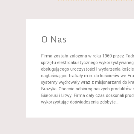
O Nas
Firma została założona w roku 1960 przez Tadeu
sprzętu elektroakustycznego wykorzystywanego
obsługującego uroczystości i wydarzenia kości
nagłaśniające trafiały m.in. do kościołów we Fra
systemy wędrowały wraz z misjonarzami do krajó
Brazylia. Obecnie odbiorcą naszych produktów st
Białorusi i Litwy. Firma cały czas doskonali pr
wykorzystując doświadczenia zdobyte...