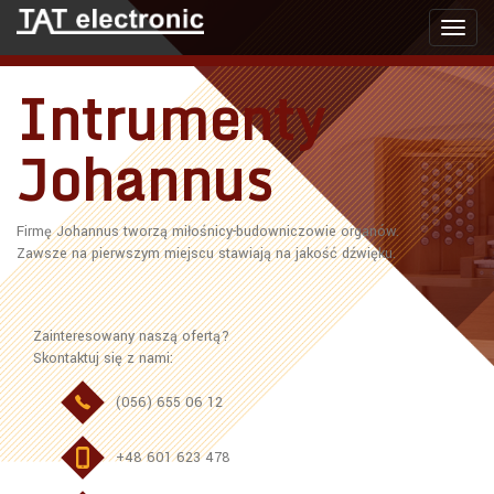
Toggl
navig
Intrumenty
Johannus
Firmę Johannus tworzą miłośnicy-budowniczowie organów.
Zawsze na pierwszym miejscu stawiają na jakość dźwięku.
Zainteresowany naszą ofertą?
Skontaktuj się z nami:
(056) 655 06 12
+48 601 623 478