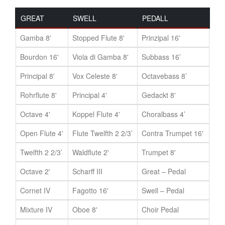
GREAT
SWELL
PEDALL
Gamba 8'
Stopped Flute 8'
Prinzipal 16'
Bourdon 16'
Viola di Gamba 8'
Subbass 16’
Principal 8'
Vox Celeste 8'
Octavebass 8’
Rohrflute 8'
Principal 4'
Gedackt 8'
Octave 4'
Koppel Flute 4'
Choralbass 4’
Open Flute 4'
Flute Twelfth 2 2/3’
Contra Trumpet 16'
Twelfth 2 2/3’
Waldflute 2'
Trumpet 8'
Octave 2'
Scharff III
Great – Pedal
Cornet IV
Fagotto 16'
Swell – Pedal
Mixture IV
Oboe 8'
Choir Pedal