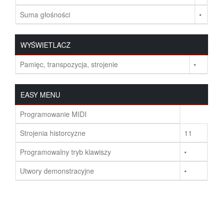
Suma głośności
•
WYŚWIETLACZ
Pamięc, transpozycja, strojenie
•
EASY MENU
Programowanie MIDI
Strojenia historcyzne
11
Programowalny tryb klawiszy
•
Utwory demonstracyjne
•