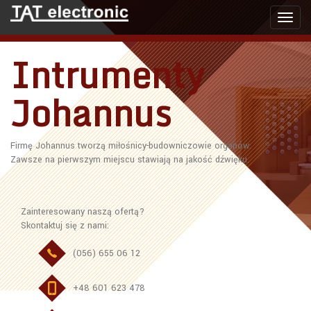
Toggl
navig
Intrumenty
Johannus
Firmę Johannus tworzą miłośnicy-budowniczowie organów.
Zawsze na pierwszym miejscu stawiają na jakość dźwięku.
Zainteresowany naszą ofertą?
Skontaktuj się z nami:
(056) 655 06 12
+48 601 623 478