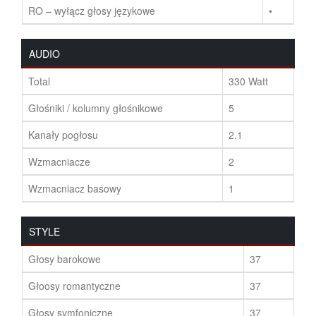
RO – wyłącz głosy językowe
•
AUDIO
Total
330 Watt
Głośniki / kolumny głośnikowe
5
Kanały pogłosu
2.1
Wzmacniacze
2
Wzmacniacz basowy
1
STYLE
Głosy barokowe
37
Głoosy romantyczne
37
Głosy symfoniczne
37