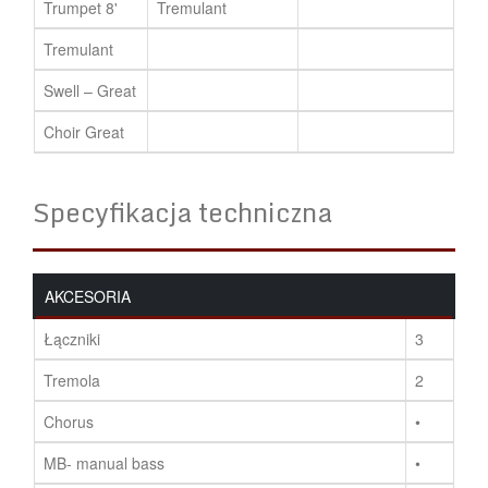
Trumpet 8'
Tremulant
Tremulant
Swell – Great
Choir Great
Specyfikacja techniczna
AKCESORIA
Łączniki
3
Tremola
2
Chorus
•
MB- manual bass
•