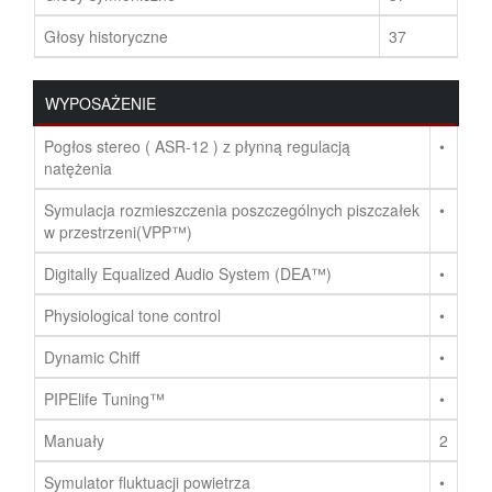
Głosy historyczne
37
WYPOSAŻENIE
Pogłos stereo ( ASR-12 ) z płynną regulacją
•
natężenia
Symulacja rozmieszczenia poszczególnych piszczałek
•
w przestrzeni(VPP™)
Digitally Equalized Audio System (DEA™)
•
Physiological tone control
•
Dynamic Chiff
•
PIPElife Tuning™
•
Manuały
2
Symulator fluktuacji powietrza
•