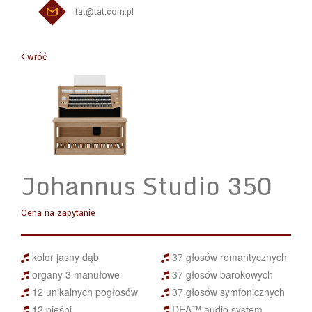
tat@tat.com.pl
wróć
Johannus Studio 350
Cena na zapytanie
kolor jasny dąb
37 głosów romantycznych
organy 3 manułowe
37 głosów barokowych
12 unikalnych pogłosów
37 głosów symfonicznych
12 pieśni
DEA™ audio system