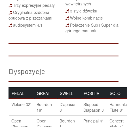
wewnętrznych
Trzy expresyjne pedały
3 style dźwięku
Oryginalna ozdobna
obudowa z piszczałkami
Wolne kombinacje
audiosystem 4.1
Połaczenie Sub i Super dla
górnego manuału
Dyspozycje
PEDAL
GREAT
SWELL
POSITIV
SOLO
Violone 32'
Bourdon
Diapason
Stopped
Harmonic
16'
8'
Diapason 8'
Flute 8'
Open
Open
Bourdon
Principal 4'
Concert
Diapason
Diapason
8'
Flute 4'