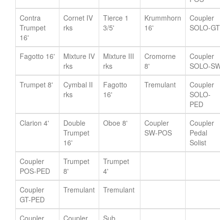
Contra
Cornet IV
Tierce 1
Krummhorn
Coupler
Trumpet
rks
3/5'
16'
SOLO-GT
16'
Fagotto 16'
Mixture IV
Mixture III
Cromorne
Coupler
rks
rks
8'
SOLO-S
Trumpet 8'
Cymbal II
Fagotto
Tremulant
Coupler
rks
16'
SOLO-
PED
Clarion 4'
Double
Oboe 8'
Coupler
Coupler
Trumpet
SW-POS
Pedal
16'
Solist
Coupler
Trumpet
Trumpet
POS-PED
8'
4'
Coupler
Tremulant
Tremulant
GT-PED
Coupler
Coupler
Sub