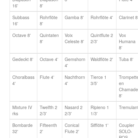
16'
8'
Subbass
Rohrflöte
Gamba 8'
Rohrflöte 4'
Clarinet 8
16'
8'
Octave 8'
Quintaten
Voix
Quintflute 2
Vox
8'
Celeste 8'
2/3'
Humana
8'
Gedeckt 8'
Octave 4'
Gemshorn
Waldflöte 2'
Tuba 8'
4'
Choralbass
Flute 4'
Nachthorn
Tierce 1
Trompett
4'
4'
3/5'
en
Chamade
8'
Mixture IV
Twelfth 2
Nasard 2
Ripieno 1
Tremulan
rks
2/3'
2/3'
1/3'
Bombarde
Fifteenth
Conical
Sifflöte 1'
Coupler
32'
2'
Flute 2'
SOLO-
POS