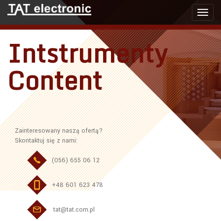
Toggl
navig
Intstrumenty
Content
Zainteresowany naszą ofertą?
Skontaktuj się z nami:
(056) 655 06 12
+48 601 623 478
tat@tat.com.pl