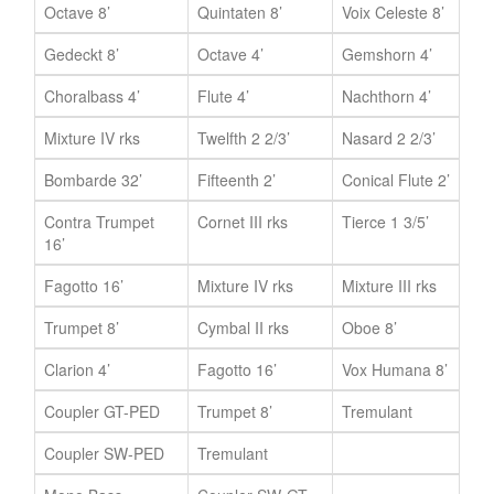
Octave 8’
Quintaten 8’
Voix Celeste 8’
Gedeckt 8’
Octave 4’
Gemshorn 4’
Choralbass 4’
Flute 4’
Nachthorn 4’
Mixture IV rks
Twelfth 2 2/3’
Nasard 2 2/3’
Bombarde 32’
Fifteenth 2’
Conical Flute 2’
Contra Trumpet
Cornet III rks
Tierce 1 3/5’
16’
Fagotto 16’
Mixture IV rks
Mixture III rks
Trumpet 8’
Cymbal II rks
Oboe 8’
Clarion 4’
Fagotto 16’
Vox Humana 8’
Coupler GT-PED
Trumpet 8’
Tremulant
Coupler SW-PED
Tremulant