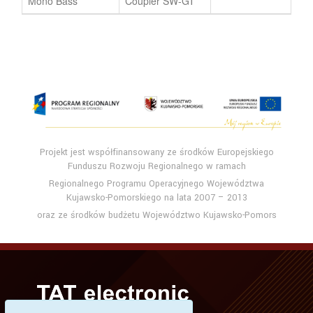
Mono Bass
Coupler SW-GT
Projekt jest współfinansowany ze środków Europejskiego
Funduszu Rozwoju Regionalnego w ramach
Regionalnego Programu Operacyjnego Województwa
Kujawsko-Pomorskiego na lata 2007 – 2013
oraz ze środków budżetu Województwo Kujawsko-Pomors