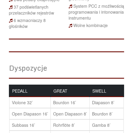
System PCC z możliwością
37 podświetlanych
programowania i intonowania
przełaczników rejestrów
instrumentu
6 wzmacniaczy 8
Wolne kombinacje
głośników
Dyspozycje
PEDALL
GREAT
SWELL
Violone 32’
Bourdon 16’
Diapason 8’
Open Diapason 16’
Open Diapason 8’
Bourdon 8’
Subbass 16’
Rohrflöte 8’
Gamba 8’