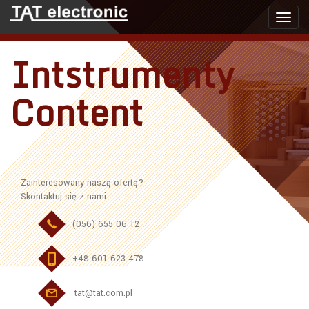
Toggl
navig
Intstrumenty
Content
Zainteresowany naszą ofertą?
Skontaktuj się z nami:
(056) 655 06 12
+48 601 623 478
tat@tat.com.pl